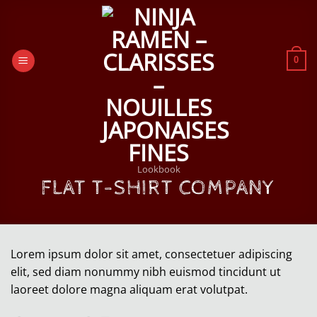
Passer
au
contenu
0
Lookbook
FLAT T-SHIRT COMPANY
Lorem ipsum dolor sit amet, consectetuer adipiscing
elit, sed diam nonummy nibh euismod tincidunt ut
laoreet dolore magna aliquam erat volutpat.