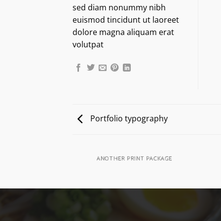
sed diam nonummy nibh
euismod tincidunt ut laoreet
dolore magna aliquam erat
volutpat
Portfolio typography
AZINE
ANOTHER PRINT PACKAGE